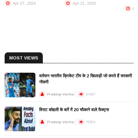
Apr 27 , 2026
Apr 22 , 2026
Dec
MOST VIEWS
वर्तमान भारतीय क्रिकेट टीम के 2 खिलाड़ी जो करते हैं सरकारी
नौकरी
Pradeep Verma
31467
विराट कोहली के बारें में 20 चौकाने वाले फैक्ट्स
Pradeep Verma
19305