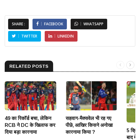
SHARE :
FACEBOOK
WHATSAPP
TWITTER
LINKEDIN
RELATED POSTS
49 का रिकॉर्ड बचा, लेकिन
सहवाग-मैक्सवेल भी रह गए
RCB ने DC के खिलाफ कर
पीछे, आखिर किसने अनोखा
5 क्रिक
दिया बड़ा कारनामा
कारनामा किया ?
बाद में