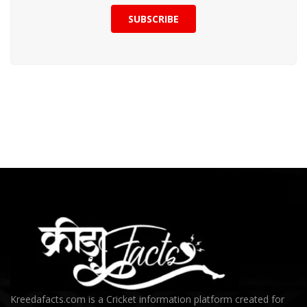
SUBSCRIBE
Kreedafacts.com is a Cricket information platform created for